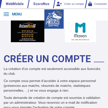
Panneau de gestion des cookies
WebMobile
ScoreNco
Créer un compte
Connexion
MENU
CRÉER UN COMPTE
*
La création d'un compte est seulement accessible aux licenciés
du club.
*
Ce compte vous permet d'accéder à votre espace personnel
*
(présences aux matchs, résumés de matchs, statistiques
personnelles, ...) et ne vous engage à rien.
*
Toute demande de création de compte est soumise à validation
par un administrateur. Vous recevrez un e-mail de notification
pour vous signaler l'activation de votre compte.